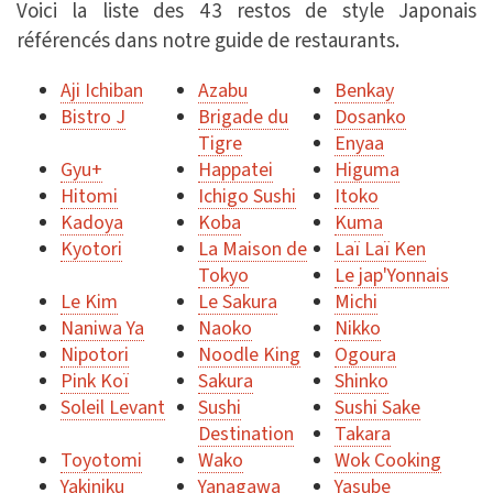
Voici la liste des 43 restos de style Japonais
référencés dans notre guide de restaurants.
Aji Ichiban
Azabu
Benkay
Bistro J
Brigade du
Dosanko
Tigre
Enyaa
Gyu+
Happatei
Higuma
Hitomi
Ichigo Sushi
Itoko
Kadoya
Koba
Kuma
Kyotori
La Maison de
Laï Laï Ken
Tokyo
Le jap'Yonnais
Le Kim
Le Sakura
Michi
Naniwa Ya
Naoko
Nikko
Nipotori
Noodle King
Ogoura
Pink Koï
Sakura
Shinko
Soleil Levant
Sushi
Sushi Sake
Destination
Takara
Toyotomi
Wako
Wok Cooking
Yakiniku
Yanagawa
Yasube