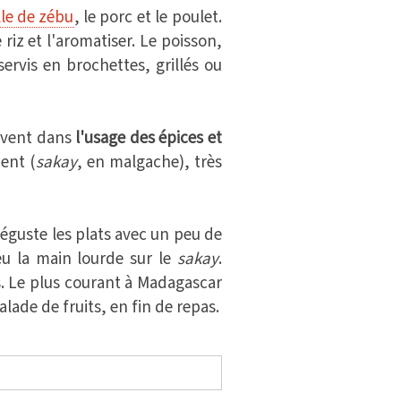
lle de zébu
, le porc et le poulet.
e riz et l'aromatiser. Le poisson,
ervis en brochettes, grillés ou
uvent dans
l'usage des épices et
ment (
sakay
, en malgache), très
éguste les plats avec un peu de
eu la main lourde sur le
sakay
.
. Le plus courant à Madagascar
lade de fruits, en fin de repas.