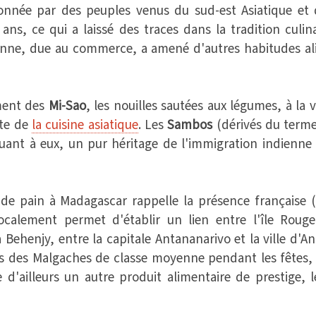
nnée par des peuples venus du sud-est Asiatique et d'
ans, ce qui a laissé des traces dans la tradition culi
ienne, due au commerce, a amené d'autres habitudes ali
ement des
Mi-Sao
, les nouilles sautées aux légumes, à la
nte de
la cuisine asiatique
. Les
Sambos
(dérivés du term
ant à eux, un pur héritage de l'immigration indienne 
e de pain à Madagascar rappelle la présence française
ocalement permet d'établir un lien entre l'île Roug
Behenjy, entre la capitale Antananarivo et la ville d'An
es des Malgaches de classe moyenne pendant les fêtes, e
oie d'ailleurs un autre produit alimentaire de prestige, 