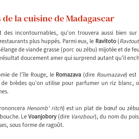
s de la cuisine de Madagascar
 des incontournables, qu'on trouvera aussi bien sur l
restaurants plus huppés. Parmi eux, le
Ravitoto
(
Ravtou
 mélange de viande grasse (porc ou zébu) mijotée et de fe
un résultat doucement amer qui surprend autant qu'il enc
mie de l'île Rouge, le
Romazava
(dire
Roumazave
) est
e de brèdes qu'on utilise pour parfumer un riz blanc
mes.
rononcera
Henomb' ritch
) est un plat de bœuf ou zébu 
 bouche. Le
Voanjobory
(dire
Vanzbour
), du nom du poi
ses, sous forme de ragoût.