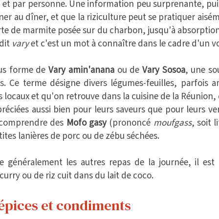
 et par personne. Une information peu surprenante, pu
ner au dîner, et que la riziculture peut se pratiquer aiséme
rte de marmite posée sur du charbon, jusqu'à absorption 
dit
vary
et c'est un mot à connaître dans le cadre d'un v
us forme de
Vary amin'anana
ou de
Vary Sosoa
, une so
. Ce terme désigne divers légumes-feuilles, parfois am
s locaux et qu'on retrouve dans la cuisine de la Réunion
ppréciées aussi bien pour leurs saveurs que pour leurs v
t comprendre des
Mofo gasy
(prononcé
moufgass
, soit 
tites lanières de porc ou de zébu séchées.
e généralement les autres repas de la journée, il est 
urry ou de riz cuit dans du lait de coco.
 épices et condiments