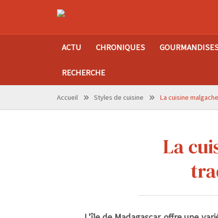
ACTU
CHRONIQUES
GOURMANDISE
RECHERCHE
Accueil
Styles de cuisine
La cuisine malgache 
La cui
tra
L'île de Madagascar offre une varié