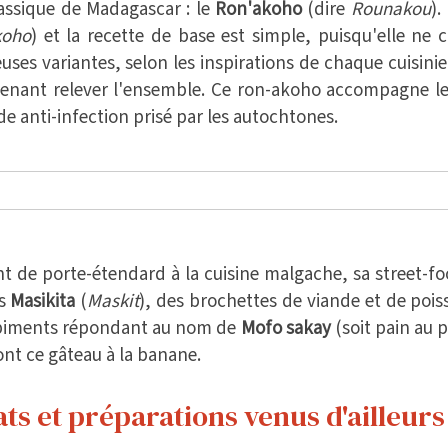
assique de Madagascar : le
Ron'akoho
(dire
Rounakou
).
koho
) et la recette de base est simple, puisqu'elle n
ses variantes, selon les inspirations de chaque cuisinier
enant relever l'ensemble. Ce ron-akoho accompagne le ri
de anti-infection prisé par les autochtones.
ent de porte-étendard à la cuisine malgache, sa street-foo
es
Masikita
(
Maskit
), des brochettes de viande et de poi
e piments répondant au nom de
Mofo sakay
(soit pain au 
ont ce gâteau à la banane.
ats et préparations venus d'ailleurs