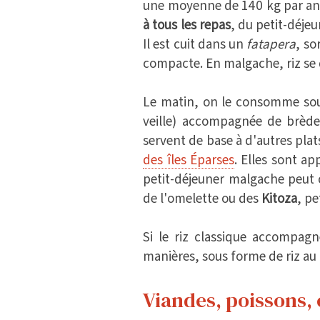
une moyenne de 140 kg par an
à tous les repas
, du petit-déjeu
Il est cuit dans un
fatapera
, so
compacte. En malgache, riz se 
Le matin, on le consomme so
veille) accompagnée de brèdes
servent de base à d'autres plat
des îles Éparses
. Elles sont a
petit-déjeuner malgache peu
de l'omelette ou des
Kitoza
, pe
Si le riz classique accompagn
manières, sous forme de riz au c
Viandes, poissons,