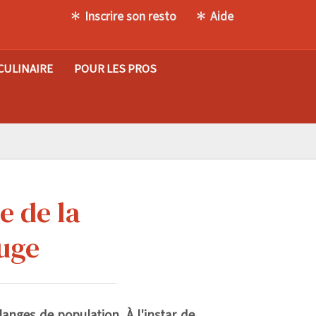
Inscrire son resto
Aide
CULINAIRE
POUR LES PROS
e de la
ouge
élanges de population. À l'instar de