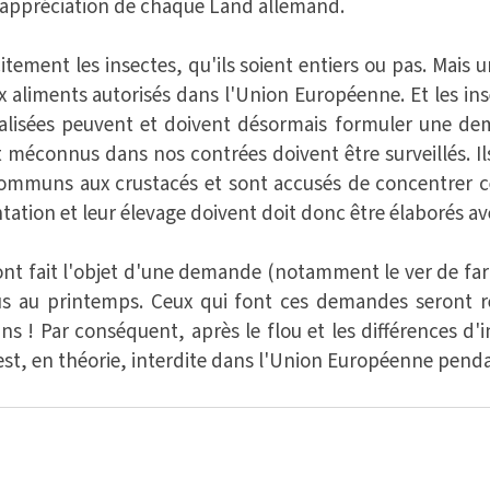
 l'appréciation de chaque Land allemand.
licitement les insectes, qu'ils soient entiers ou pas. Mai
x aliments autorisés dans l'Union Européenne. Et les inse
cialisées peuvent et doivent désormais formuler une d
 méconnus dans nos contrées doivent être surveillés. I
ommuns aux crustacés et sont accusés de concentrer c
tation et leur élevage doivent doit donc être élaborés a
ont fait l'objet d'une demande (notamment le ver de fari
us au printemps. Ceux qui font ces demandes seront ré
ns ! Par conséquent, après le flou et les différences d'
 est, en théorie, interdite dans l'Union Européenne pen