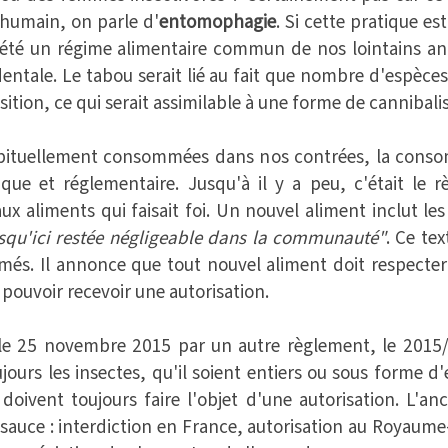
'humain, on parle d'
entomophagie
. Si cette pratique e
t été un régime alimentaire commun de nos lointains anc
dentale. Le tabou serait lié au fait que nombre d'espèce
ion, ce qui serait assimilable à une forme de cannibali
bituellement consommées dans nos contrées, la consom
idique et réglementaire. Jusqu'à il y a peu, c'était l
ux aliments qui faisait foi. Un nouvel aliment inclut le
qu'ici restée négligeable dans la communauté"
. Ce tex
més. Il annonce que tout nouvel aliment doit respecter
 pouvoir recevoir une autorisation.
le 25 novembre 2015 par un autre règlement, le 2015/2
oujours les insectes, qu'il soient entiers ou sous forme d
doivent toujours faire l'objet d'une autorisation. L'a
a sauce : interdiction en France, autorisation au Royaume