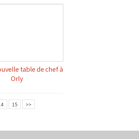
ouvelle table de chef à
Orly
14
15
>>