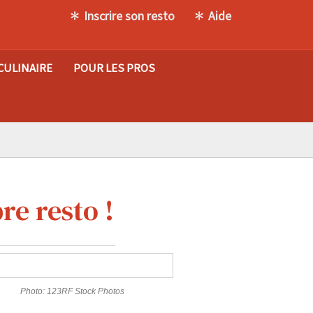
Inscrire son resto
Aide
CULINAIRE
POUR LES PROS
re resto !
Photo: 123RF Stock Photos