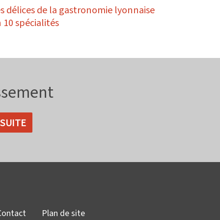
s délices de la gastronomie lyonnaise
 10 spécialités
issement
Contact
Plan de site