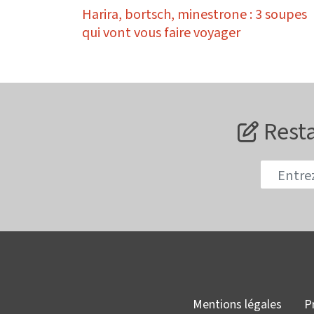
Harira, bortsch, minestrone : 3 soupes
qui vont vous faire voyager
Resta
Mentions légales
P