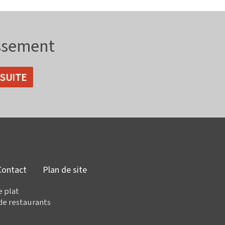
issement
Contact
Plan de site
e plat
de restaurants