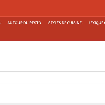
S
AUTOUR DU RESTO
STYLES DE CUISINE
LEXIQUE 
uvez une autre table parmi notre sélec