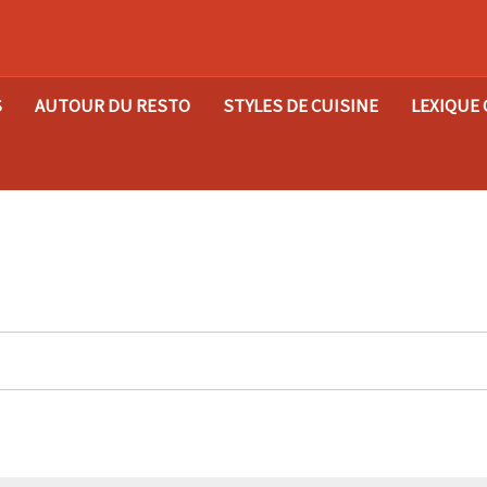
S
AUTOUR DU RESTO
STYLES DE CUISINE
LEXIQUE 
uvez une autre table parmi notre sélec