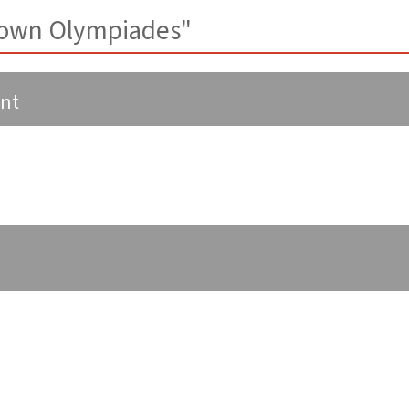
atown Olympiades"
ant